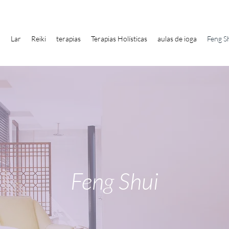
Lar
Reiki
terapias
Terapias Holísticas
aulas de ioga
Feng S
Feng Shui