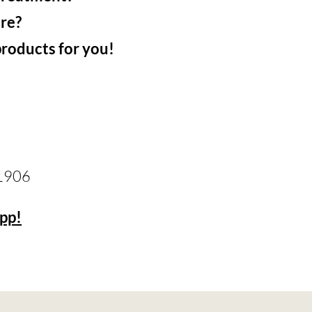
re?
 products for you!
01906
pp!