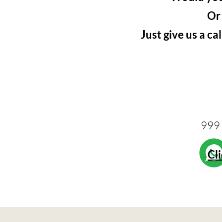
Or
Just give us a ca
999 
Cl