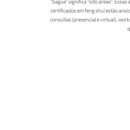
"bagua" significa "oito áreas". Essa
certificados em feng shui estão ansi
consultas (presencial e virtual), w
q