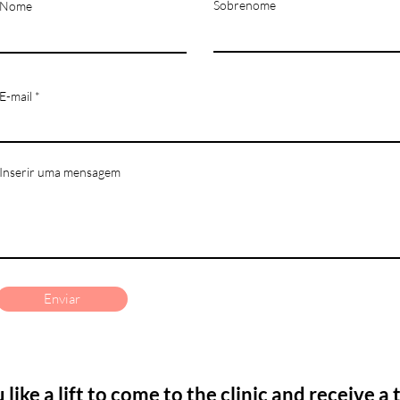
Sobrenome
Nome
E-mail
Inserir uma mensagem
Enviar
like a lift to come to the clinic and receive
a 