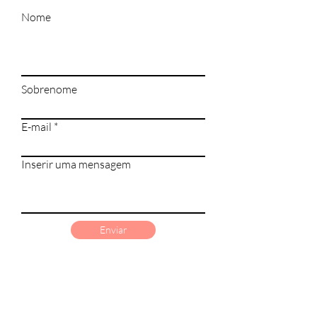
confiança.
Nome
Sobrenome
E-mail
Inserir uma mensagem
Enviar
Would you like a lift to come to the clinic and receive
a