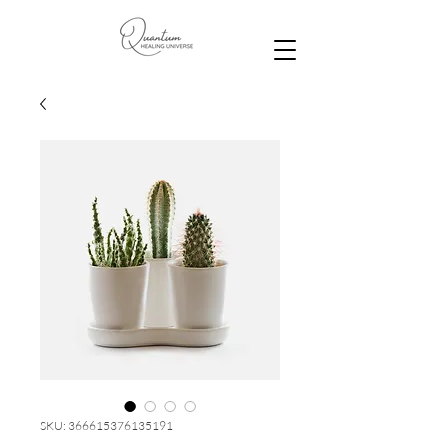
SKU: 366615376135191