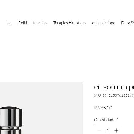
Lar
Reiki
terapias
Terapias Holísticas
aulas de ioga
Feng S
eu sou um p
SKU: 364215376135199
Preço
R$ 85,00
Quantidade
*