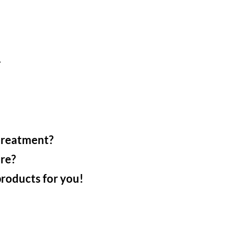
treatment?
re?
 products for you!