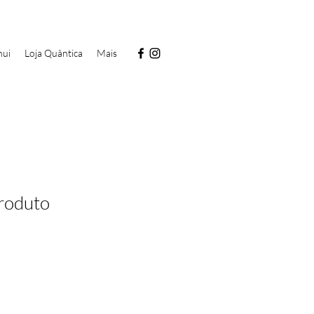
hui
Loja Quântica
Mais
roduto