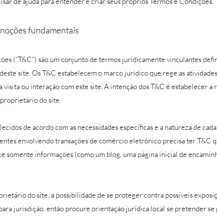
cisar de ajuda para entender e criar seus próprios Termos e Condições.
 noções fundamentais
ções (“T&C”) são um conjunto de termos juridicamente vinculantes defin
deste site. Os T&C estabelecem o marco jurídico que rege as atividades d
a visita ou interação com este site. A intenção dos T&C é estabelecer a r
 proprietário do site.
cidos de acordo com as necessidades específicas e a natureza de cada 
ientes envolvendo transações de comércio eletrônico precisa ter T&C q
ce somente informações (como um blog, uma página inicial de encaminh
ietário do site, a possibilidade de se proteger contra possíveis exposiç
 para jurisdição, então procure orientação jurídica local se pretender s