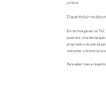
jurídica.
O que incluir no doc
Em termos gerais, os T&C 
possíveis; uma declaração d
proprietário do site dá pa
relevante; o direito do p
Para saber mais a respeito