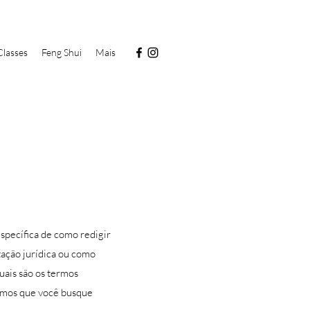
Classes
Feng Shui
Mais
specífica de como redigir
tação jurídica ou como
ais são os termos
damos que você busque