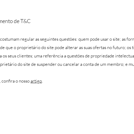
umento de T&C
costumam regular as seguintes questões: quem pode usar o site; as fo
e que o proprietário do site pode alterar as suas ofertas no futuro; os 
ra os seus clientes; uma referência a questões de propriedade intelectu
roprietário do site de suspender ou cancelar a conta de um membro; e mu
, confira o nosso
artigo
.