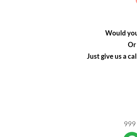
Would you 
Or
Just give us a ca
999 