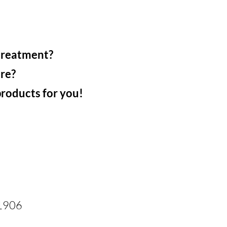
treatment?
re?
 products for you!
01906