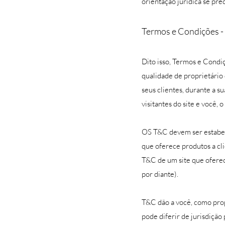
orientação jurídica se pre
Termos e Condições -
Dito isso, Termos e Condi
qualidade de proprietário 
seus clientes, durante a su
visitantes do site e você, o
OS T&C devem ser estabele
que oferece produtos a cl
T&C de um site que ofere
por diante).
T&C dão a você, como propr
pode diferir de jurisdição